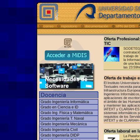
correo
repositorio
documentación
VPN del DIS
Oferta Profesional
TIC
SODETEGC 
contrataci
trabajo de
la Informa
de una list
las 23:59hr
Oferta de trabajo 
El Instituto Universitari
Textuales necesita para
Infraestructura Europ
Ingenieros Informáticos,
aplicaciones de escrito
Grado Ingeniería Informática
el ámbito de las Humani
y mantener las aplicaci
Grado en Ciencia e ID
IATEXT y CLARIAH-ES y 
Grado Ing. Física y Matemática
sistemas informáticos p
requisitos de los Servid
Grado Ingeniería T. Naval
IATEXT y de CLARIAH
Grado Ingeniería Mecánica
Grado Ingeniería Civil
Oferta laboral en
Grado Ingeniería DIDP
La Platafo
puesto de 