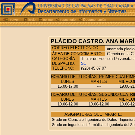
volver
inicio
correo
repositorio
Documentación
PLÁCIDO CASTRO, ANA MARÍ
CORREO ELECTRÓNICO:
anamaria.placid
ÁREA DE CONOCIMIENTO:
Ciencia de la Com
CATEGORÍA:
Titular de Escuela Universitari
DESPACHO:
S1
TELÉFONO:
(928) 45 87 07
HORARIO DE TUTORÍAS. PRIMER CUATRIM
LUNES
MARTES
MIÉRCO
15.00-17.00
---
19.00-21
HORARIO DE TUTORÍAS. SEGUNDO CUATRI
LUNES
MARTES
MIÉRCO
10.00-12.00
10.00-12.00
10.00-12
ASIGNATURAS QUE IMPARTE:
Grado en Ciencia e Ingeniería de Datos - Ingenierí
Grado en ingeniería Informática - Ingeniería del So